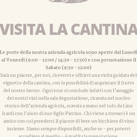
VISITA LA CANTIN
Le porte della nostra azienda agricola sono aperte dal Luned
al Venerdì (9:00 - 12:00 / 14:30 - 17:30) e con prenotazione il
Sabato (9:30 - 12:00)
Sarà un piacere, per noi, ricevervi e offrirvi una visita guidata dei
vigneti e della cantina, con la possibilità di acquistare il frutto
del nostro lavoro. Ogni tour si conclude infatti con l’assaggio
dei nostri vini nella sala degustazione, ricavata nel nucleo
storico dell’azienda agricola, scavata a mano nel tufo da Lino
Icardi con l’aiuto di suo figlio Pierino. Chi viene a trovarci è un
amico con cui prendersi il piacere di bere un bicchiere di vino
insieme. Siamo sempre disponibili, anche se – per potervi
accogliere al meglio – è gradita la prenotazione.