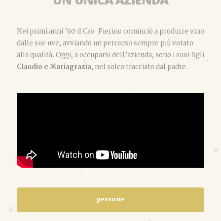
Nei primi anni ’60 il Cav. Pierino cominciò a produrre vino
dalle sue uve, avviando un percorso sempre più votato
alla qualità. Oggi, a occuparsi dell’azienda, sono i suoi figli
Claudio e Mariagrazia
, nel solco tracciato dal padre.
persone